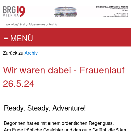
www.brg19.at
>
Allgemeines
>
Archiv
Zurück zu
Archiv
Wir waren dabei - Frauenlauf
26.5.24
Ready, Steady, Adventure!
Begonnen hat es mit einem ordentlichen Regenguss.
Am Ende fröhliche Gesichter und das gute Gefühl, die 5 km