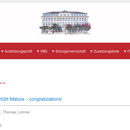
Ausbildungsprofil
VBS
Schulgemeinschaft
Zusatzangebote
I
--
026 Matura -- congratulations!
h:
Thomas Lorimer
6