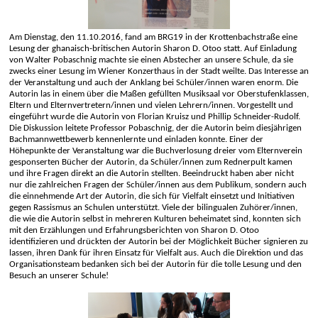
Am Dienstag, den 11.10.2016, fand am BRG19 in der Krottenbachstraße eine
Lesung der ghanaisch-britischen Autorin Sharon D. Otoo statt. Auf Einladung
von Walter Pobaschnig machte sie einen Abstecher an unsere Schule, da sie
zwecks einer Lesung im Wiener Konzerthaus in der Stadt weilte. Das Interesse an
der Veranstaltung und auch der Anklang bei Schüler/innen waren enorm. Die
Autorin las in einem über die Maßen gefüllten Musiksaal vor Oberstufenklassen,
Eltern und Elternvertretern/innen und vielen Lehrern/innen. Vorgestellt und
eingeführt wurde die Autorin von Florian Kruisz und Phillip Schneider-Rudolf.
Die Diskussion leitete Professor Pobaschnig, der die Autorin beim diesjährigen
Bachmannwettbewerb kennenlernte und einladen konnte. Einer der
Höhepunkte der Veranstaltung war die Buchverlosung dreier vom Elternverein
gesponserten Bücher der Autorin, da Schüler/innen zum Rednerpult kamen
und ihre Fragen direkt an die Autorin stellten. Beeindruckt haben aber nicht
nur die zahlreichen Fragen der Schüler/innen aus dem Publikum, sondern auch
die einnehmende Art der Autorin, die sich für Vielfalt einsetzt und Initiativen
gegen Rassismus an Schulen unterstützt. Viele der bilingualen Zuhörer/innen,
die wie die Autorin selbst in mehreren Kulturen beheimatet sind, konnten sich
mit den Erzählungen und Erfahrungsberichten von Sharon D. Otoo
identifizieren und drückten der Autorin bei der Möglichkeit Bücher signieren zu
lassen, ihren Dank für ihren Einsatz für Vielfalt aus. Auch die Direktion und das
Organisationsteam bedanken sich bei der Autorin für die tolle Lesung und den
Besuch an unserer Schule!