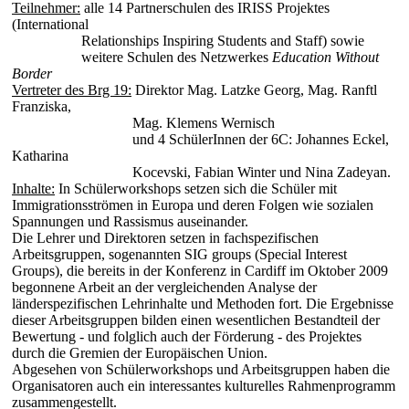
Teilnehmer:
alle 14 Partnerschulen des IRISS Projektes
(International
Relationships Inspiring Students and Staff) sowie
weitere Schulen des Netzwerkes
Education Without
Border
Vertreter des Brg 19:
Direktor Mag. Latzke Georg, Mag. Ranftl
Franziska,
Mag. Klemens Wernisch
und 4 SchülerInnen der 6C: Johannes Eckel,
Katharina
Kocevski, Fabian Winter und Nina Zadeyan.
Inhalte:
In Schülerworkshops setzen sich die Schüler mit
Immigrationsströmen in Europa und deren Folgen wie sozialen
Spannungen und Rassismus auseinander.
Die Lehrer und Direktoren setzen in fachspezifischen
Arbeitsgruppen, sogenannten SIG groups (Special Interest
Groups), die bereits in der Konferenz in Cardiff im Oktober 2009
begonnene Arbeit an der vergleichenden Analyse der
länderspezifischen Lehrinhalte und Methoden fort. Die Ergebnisse
dieser Arbeitsgruppen bilden einen wesentlichen Bestandteil der
Bewertung - und folglich auch der Förderung - des Projektes
durch die Gremien der Europäischen Union.
Abgesehen von Schülerworkshops und Arbeitsgruppen haben die
Organisatoren auch ein interessantes kulturelles Rahmenprogramm
zusammengestellt.