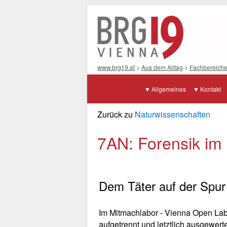
www.brg19.at
>
Aus dem Alltag
>
Fachbereich
Allgemeines
Kontakt
Zurück zu
Naturwissenschaften
7AN: Forensik im
Dem Täter auf der Spur 
Im Mitmachlabor - Vienna Open Lab -
aufgetrennt und letztlich ausgewert