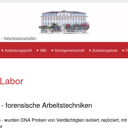
e
>
Naturwissenschaften
Ausbildungsprofil
VBS
Schulgemeinschaft
Zusatzangebote
I
 Labor
- forensische Arbeitstechniken
 wurden DNA Proben von Verdächtigten isoliert, repliziert, mit
et.