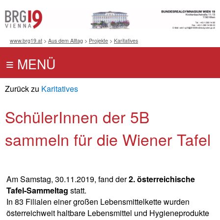
www.brg19.at
>
Aus dem Alltag
>
Projekte
>
Karitatives
Zurück zu
Karitatives
SchülerInnen der 5B
sammeln für die Wiener Tafel
Am Samstag, 30.11.2019, fand der
2. österreichische
Tafel-Sammeltag
statt.
In 83 Filialen einer großen Lebensmittelkette wurden
österreichweit haltbare Lebensmittel und Hygieneprodukte