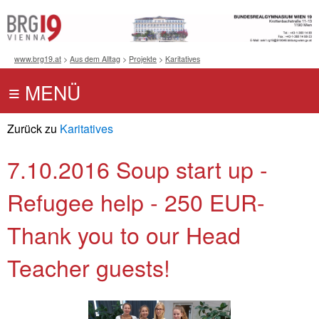
www.brg19.at
>
Aus dem Alltag
>
Projekte
>
Karitatives
Zurück zu
Karitatives
7.10.2016 Soup start up -
Refugee help - 250 EUR-
Thank you to our Head
Teacher guests!