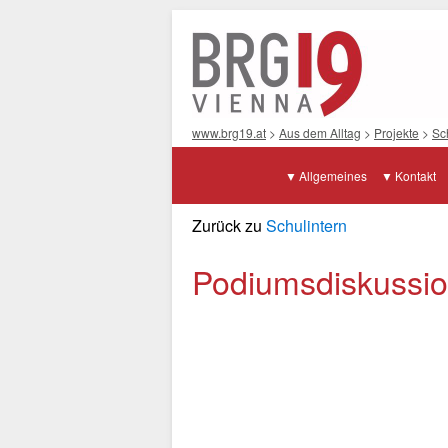
www.brg19.at
>
Aus dem Alltag
>
Projekte
>
Sc
Allgemeines
Kontakt
Zurück zu
Schulintern
Podiumsdiskussio