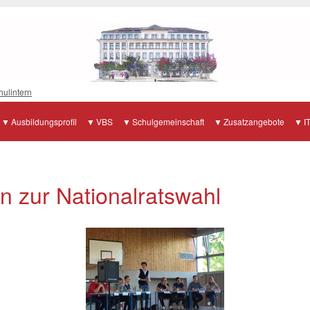
hulintern
Ausbildungsprofil
VBS
Schulgemeinschaft
Zusatzangebote
I
n zur Nationalratswahl