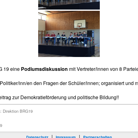
G 19 eine
Podiumsdiskussion
mit Vertreter/innen von 8 Parte
Politiker/inn/en den Fragen der Schüler/innen; organisiert und 
itrag zur Demokratieförderung und politische Bildung!!
h:
Direktion BRG19
39
|
|
Datenschutz
Impressum
Partnerschaften