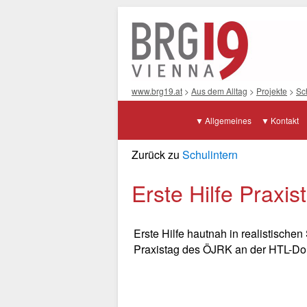
www.brg19.at
>
Aus dem Alltag
>
Projekte
>
Sc
Allgemeines
Kontakt
Zurück zu
Schulintern
Erste Hilfe Praxi
Erste Hilfe hautnah in realistisch
Praxistag des ÖJRK an der HTL-Don