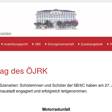
hulintern
Ausbildungsprofil
VBS
Schulgemeinschaft
Zusatzangebote
I
stag des ÖJRK
en Szenarien: Schülerinnen und Schüler der 5B/5C haben am 27.
austadt engagiert und erfolgreich teilgenommen.
Motorradunfall