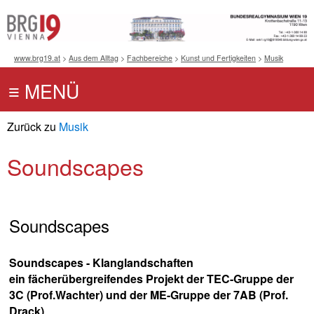
www.brg19.at
>
Aus dem Alltag
>
Fachbereiche
>
Kunst und Fertigkeiten
>
Musik
Zurück zu
Musik
Soundscapes
Soundscapes
Soundscapes - Klanglandschaften
ein fächerübergreifendes Projekt der TEC-Gruppe der
3C (Prof.Wachter) und der ME-Gruppe der 7AB (Prof.
Drack)