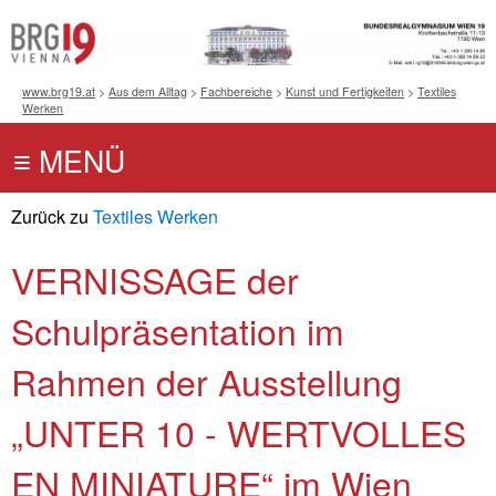
www.brg19.at
>
Aus dem Alltag
>
Fachbereiche
>
Kunst und Fertigkeiten
>
Textiles
Werken
Zurück zu
Textiles Werken
VERNISSAGE der
Schulpräsentation im
Rahmen der Ausstellung
„UNTER 10 - WERTVOLLES
EN MINIATURE“ im Wien