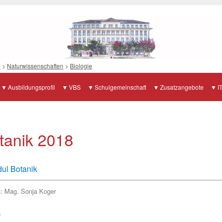
e
>
Naturwissenschaften
>
Biologie
Ausbildungsprofil
VBS
Schulgemeinschaft
Zusatzangebote
I
tanik 2018
dul Botanik
h:
Mag. Sonja Koger
6