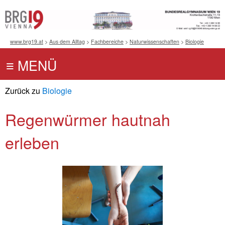
www.brg19.at
>
Aus dem Alltag
>
Fachbereiche
>
Naturwissenschaften
>
Biologie
Zurück zu
Biologie
Regenwürmer hautnah
erleben