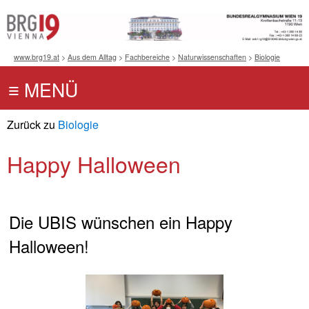
www.brg19.at
>
Aus dem Alltag
>
Fachbereiche
>
Naturwissenschaften
>
Biologie
Zurück zu
Biologie
Happy Halloween
Die UBIS wünschen ein Happy
Halloween!