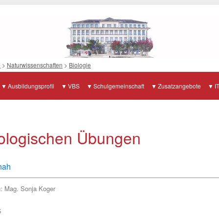
e
>
Naturwissenschaften
>
Biologie
Ausbildungsprofil
VBS
Schulgemeinschaft
Zusatzangebote
I
Biologischen Übungen
chah
h:
Mag. Sonja Koger
5