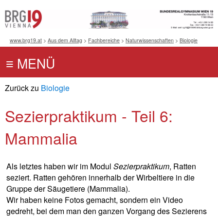
www.brg19.at
>
Aus dem Alltag
>
Fachbereiche
>
Naturwissenschaften
>
Biologie
Zurück zu
Biologie
Sezierpraktikum - Teil 6:
Mammalia
Als letztes haben wir im Modul
Sezierpraktikum
, Ratten
seziert. Ratten gehören innerhalb der Wirbeltiere in die
Gruppe der Säugetiere (Mammalia).
Wir haben keine Fotos gemacht, sondern ein Video
gedreht, bei dem man den ganzen Vorgang des Sezierens