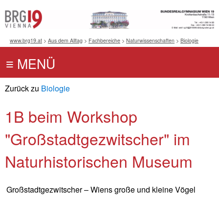
www.brg19.at
>
Aus dem Alltag
>
Fachbereiche
>
Naturwissenschaften
>
Biologie
Zurück zu
Biologie
1B beim Workshop
"Großstadtgezwitscher" im
Naturhistorischen Museum
Großstadtgezwitscher – Wiens große und kleine Vögel