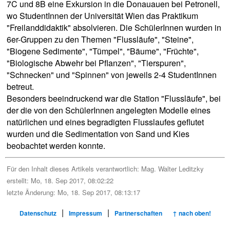
7C und 8B eine Exkursion in die Donauauen bei Petronell,
wo StudentInnen der Universität Wien das Praktikum
"Freilanddidaktik" absolvieren. Die SchülerInnen wurden in
6er-Gruppen zu den Themen "Flussläufe", "Steine",
"Biogene Sedimente", "Tümpel", "Bäume", "Früchte",
"Biologische Abwehr bei Pflanzen", "Tierspuren",
"Schnecken" und "Spinnen" von jeweils 2-4 StudentInnen
betreut.
Besonders beeindruckend war die Station "Flussläufe", bei
der die von den SchülerInnen angelegten Modelle eines
natürlichen und eines begradigten Flusslaufes geflutet
wurden und die Sedimentation von Sand und Kies
beobachtet werden konnte.
Für den Inhalt dieses Artikels verantwortlich:
Mag. Walter Leditzky
erstellt: Mo, 18. Sep 2017, 08:02:22
letzte Änderung: Mo, 18. Sep 2017, 08:13:17
|
|
Datenschutz
Impressum
Partnerschaften
↑ nach oben!