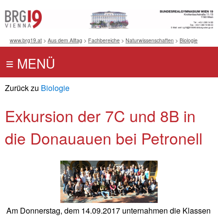
www.brg19.at
>
Aus dem Alltag
>
Fachbereiche
>
Naturwissenschaften
>
Biologie
Zurück zu
Biologie
Exkursion der 7C und 8B in
die Donauauen bei Petronell
Am Donnerstag, dem 14.09.2017 unternahmen die Klassen