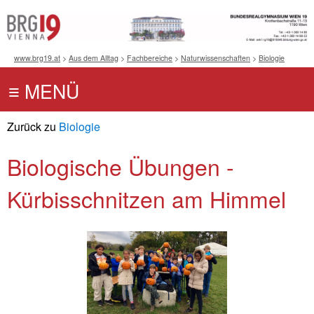
www.brg19.at
>
Aus dem Alltag
>
Fachbereiche
>
Naturwissenschaften
>
Biologie
Zurück zu
Biologie
Biologische Übungen -
Kürbisschnitzen am Himmel