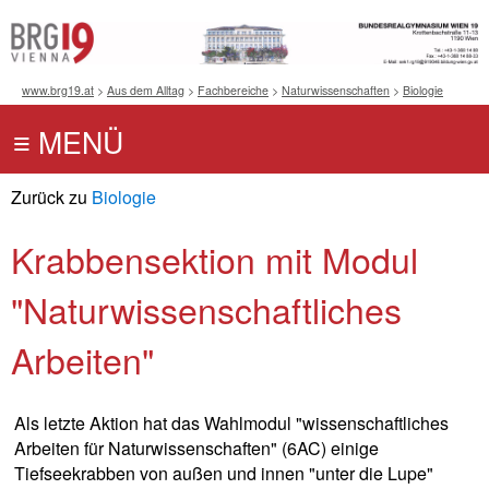
www.brg19.at
>
Aus dem Alltag
>
Fachbereiche
>
Naturwissenschaften
>
Biologie
Zurück zu
Biologie
Krabbensektion mit Modul
"Naturwissenschaftliches
Arbeiten"
Als letzte Aktion hat das Wahlmodul "wissenschaftliches
Arbeiten für Naturwissenschaften" (6AC) einige
Tiefseekrabben von außen und innen "unter die Lupe"