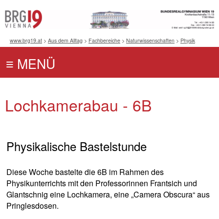
www.brg19.at
>
Aus dem Alltag
>
Fachbereiche
>
Naturwissenschaften
>
Physik
Lochkamerabau - 6B
Physikalische Bastelstunde
Diese Woche bastelte die 6B im Rahmen des
Physikunterrichts mit den Professorinnen Frantsich und
Glantschnig eine Lochkamera, eine „Camera Obscura“ aus
Pringlesdosen.