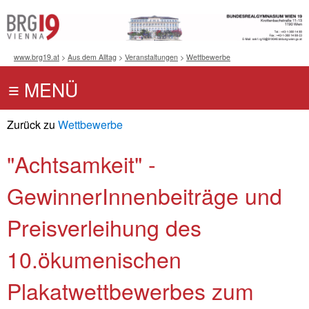
www.brg19.at
>
Aus dem Alltag
>
Veranstaltungen
>
Wettbewerbe
Zurück zu
Wettbewerbe
"Achtsamkeit" -
GewinnerInnenbeiträge und
Preisverleihung des
10.ökumenischen
Plakatwettbewerbes zum