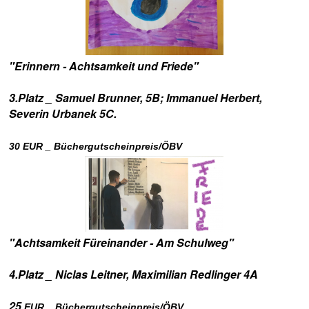
"Erinnern - Achtsamkeit und Friede"
3.Platz _ Samuel Brunner, 5B; Immanuel Herbert,
Severin Urbanek 5C.
3
0 EUR _ Büchergutscheinpreis/ÖBV
"Achtsamkeit Füreinander - Am Schulweg"
4.Platz _ Niclas Leitner, Maximilian Redlinger 4A
25
EUR _ Büchergutscheinpreis/ÖBV