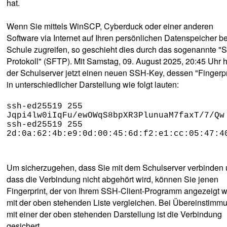
hat.
Wenn Sie mittels WinSCP, Cyberduck oder einer anderen
Software via Internet auf Ihren persönlichen Datenspeicher be
Schule zugreifen, so geschieht dies durch das sogenannte "
Protokoll" (SFTP). Mit Samstag, 09. August 2025, 20:45 Uhr h
der Schulserver jetzt einen neuen SSH-Key, dessen "Fingerpr
in unterschiedlicher Darstellung wie folgt lauten:
ssh-ed25519 255
Jqpi4lw0iIqFu/ewOWqS8bpXR3PlunuaM7faxT/7/Qw
ssh-ed25519 255
2d:0a:62:4b:e9:0d:00:45:6d:f2:e1:cc:05:47:4
Um sicherzugehen, dass Sie mit dem Schulserver verbinden
dass die Verbindung nicht abgehört wird, können Sie jenen
Fingerprint, der von Ihrem SSH-Client-Programm angezeigt w
mit der oben stehenden Liste vergleichen. Bei Übereinstimm
mit einer der oben stehenden Darstellung ist die Verbindung
gesichert.